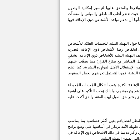
توافرها والمتفق علیھا لتيسير إمكانية الوصول
، حيث تفتقر أغلب المناطق والمباني والمنشآت
أنها أن تدعم تواجد الأشخاص ذوي الإعاقة فيها
ول التهيئة البيئية للخدمات العامّة للأشخاص
الى انخفاض رضا الأشخاص ذوي الإعاقة البصریة
ف التهيئة البيئية للأشخاص ذوي الإعاقة، بشكلٍ
صل المباشر مع صنّاع القرار؛ مما یصعّب علیھم
الإستغلال الأمثل لموارِدِهِ البشرية. كما اتضح
یئة البیئیة، فمن المُحتمل تعرضهم لخطر السقوط
لإعاقة؛ لكثرة وتعدد أشكال المُعيقات المُحيطة
هم وتهميشهم، ولذلك وُجِبَ التأكيد على أهمية
ي يعتبر حق أصيل لهذه الفئة، والذي أكدت عليه
لنظر لقضاياهم بعين أكثر حساسية بما يتناسب
طويلة الأمد ترتكز في أساسها على وضع برامج
 وأفراده بما في ذلك الأشخاص ذوي الإعاقة في