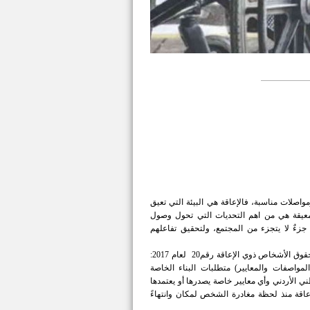
واصلات مناسبة، فالإعاقة هي البيئة التي تعيق
عيقة هي من اهم التحديات التي تحول وصول
جزءٌ لا يتجزء من المجتمع، ولتحقيق تفاعلهم
یعرف مصطلح التھیئة البیئیة قانونیاً بمفھوم "إمكانیة الوصول" والتي تعني بحسب قانون حقوق الأشخاص ذوي الإعاقة رقم20 لعام 2017:
مواصفات والمعايير) متطلبات البناء الخاصة
ي الأردني وأي معاییر خاصة یصدرھا أو یعتمدھا
اقة منذ لحظة مغادرة الشخص لمكان وانتهاءً