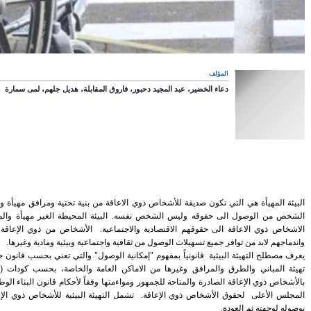
المؤلف
دعاء الخضير، عبد المجيد دحبور، فاروق المقابلة، هديل جلهم، لمى سمارة
البيئة المهيأة هي التي تكون صديقة للأشخاص ذوي الاعاقة من بنية تحتية ومرافق مهيأة وم
الشخص من الوصول الى حقوقه وليس الشخص نفسه. البيئة المحيطة الغير مهيأة والم
الاشخاص ذوي الاعاقة الى حقوقهم الاقتصادية والاجتماعية. الأشخاص من ذوي الإعاقة 
واندماجهم لابد من توافر جميع تسهيلات الوصول من ثقافية واجتماعية وبيئية ومادية وغيرها.
تھیئة المباني والطرق والمرافق وغیرھا من الاماكن العامة والخاصة، بحسب كودات (ال
بالأشخاص ذوي الإعاقة الصادرة والمتاحة للجمھور ومواءمتھا وفقاً لأحكام قانون البناء الوطن
المجلس الأعلى لحقوق الأشخاص ذوي الإعاقة. تشمل التهيئة البيئية للأشخاص ذوي الإع
بوصوله لوجهته ثم العودة.