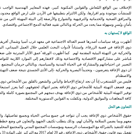
الإختلاف بين الواقع المُعاش والقوانين المكتوبة كبير، فهذه المعاییر الھندسیة الواجب 
للمنشآت موجودة وتم اقرارها، ولكن الالتزام بتطبيقها في الأردن على ارض الواقع محدود
والمرافق الصحية والخدماتية والترفيهية والشوارع والأرصفة إلى البيئة المهيئة التي من ش
بأمانٍ ويُسرٍ وسهولة مما يحدد من الحركة وبالتالي تقييد فعالية الدمج الاجتماعي واقتصادي.
الواقع لا يُستهان به
أظهرت ورقة سياسات أصدرها قسم العدالة الاجتماعية في معهد غرب آسيا وشمال أفريقيا ح
ذوي الإعاقة في قصبة الزرقاء، واستناداً لأدوات البحث العلمي خلال العمل الميداني، 
والحركیة عن التھیئة البیئیة المقدمة لھم. كما أظهرت الورقة ُعمق الآثار المترتبة على ضع
مُباشر على مشاركتھم الاقتصادیة والاجتماعیة وذلك لافتقارھم إلى الموارد اللازمة للتوا
التعبیر عن احتیاجاتھم والمشاركة في الحیاة المدنیة والسیاسیة، وبالتالي حرمان المجتمع من 
ان ذوي الإعاقة يتعرضون - وتحديداً البصریة والحركیة -إلى الأذى الجسدي نتیجة ضعف التھ
والاصطدام.
فليس من المُستغرب إذاً أن نجد ارتفاع الإحباط واليأس والشعور بالقلق بين الأشخاص ذوي ا
بهم. فضعف التهيئة البيئية للأشخاص ذوي الإعاقة يعتبر انتهاك لحقوقهم، كما يعزز استبعاد
توفير التهيئة البيئية للأشخاص من ذوي الإعاقة بهدف دمجهم في المجتمع بصورة كاملة والذ
كافة المعاهدات والمواثيق الدولية، وتكفلت به القوانين الدستورية المختلفة.
التعاون هو الحل
حقوق الأشخاص ذوي الإعاقة يجب أن تتواجد في جميع مناحي الحياة وبجميع تفاصيلها، وا
معهم وبما يضمن السلامة والأمان لهم، وذلك يتطلب تكثيف الجهود والتعاون في وضع خطط 
قابلة للتنفيذ بالشراكة مع المؤسسات الرسمية ومؤسسات المجتمع المدني والمجتمع المحلي
تفعيل بنود قانون حقوق الأشخاص ذوي الإعاقة رقم 20 لعام 2017 مع التركيز على المادة 33 والتي تضمن التهيئة البيئية.