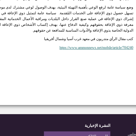
وضع سياسة عامة لرفع الوعي بأھمیة التھیئة البیئیة، بهدف الوصول لوعي مشترك لدى موظ
تسھل حصول ذوي الإعاقة على الخدمات المُقدمة. سياسة عامة لتمثیل ذوي الإعاقة في موا
إشراك ذوي الإعاقة في عملیة صنع القرار داخل البلدیات ومراقبة الأعمال الخدماتية ال
معرفة ذوي الإعاقة بحقوقهم وكيفية الدفاع عنھا، بهدف إكساب الأشخاص ذوي الإعاقة الم
الدولية الخاصة بذوي الإعاقة والأدوات المناسبة للمدافعة عن حقوقهم.
كتب مقال الرأي متدربون في معهد غرب آسيا وشمال أفريقيا
https://www.ammonnews.net/mobile/article/704240
النشرة الإخبارية
مجلس