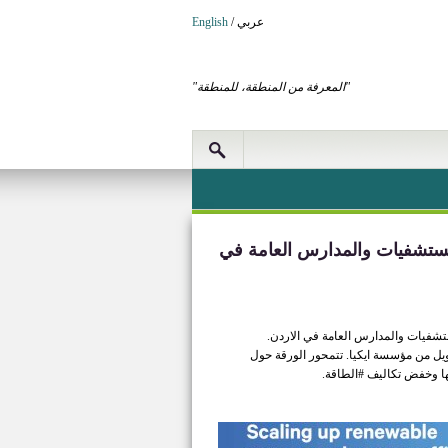
عربي
/
English
"المعرفة من المنطقة، للمنطقة"
لمستشفيات والمدارس العامة في
الورقة كنتاج مشترك ضمن المشروع "الطاقة المتجددة للاجئين RE4R " بتمويل من مؤسسة ايكيا. تتمحور الورقة حول
ا وخفض تكاليف #الطاقة.