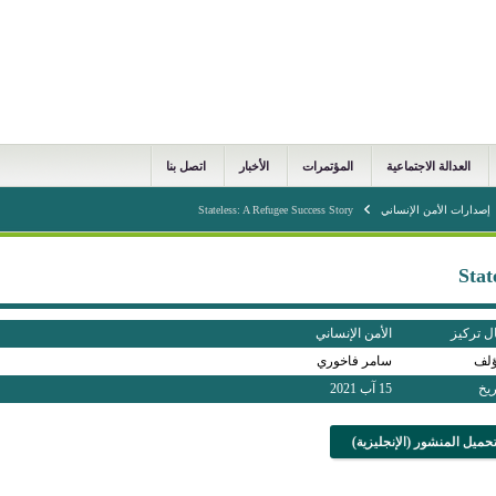
العدالة الاجتماعية
المؤتمرات
الأخبار
اتصل بنا
إصدارات الأمن الإنساني
Stateless: A Refugee Success Story
Stat
ل تركيز
الأمن الإنساني
ؤلف
سامر فاخوري
ريخ
15 آب 2021
حميل المنشور (الإنجليزية)