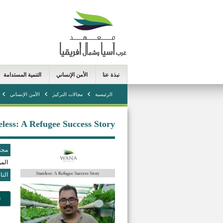
نبذة عنا
الأمن الإنساني
التنمية المستدامة
الرئيسية
مجالات التركيز
الأمن الإنساني
eless: A Refugee Success Story
مجا
الم
التا
ت