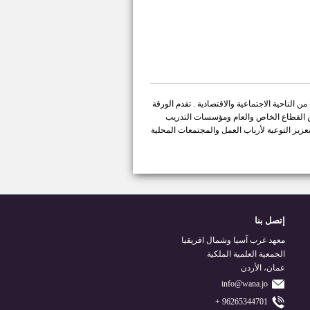
لناحية الاجتماعية والاقتصادية . تقدم الورقة
ن القطاع الخاص والعام ومؤسسات التدريب
عزيز التوعية لأرباب العمل والمجتمعات المحلية
إتصل بنا
معهد غرب آسيا وشمال افريقيا
الجمعية العلمية الملكية
عمان، الأردن
info@wana.jo
96265344701 +