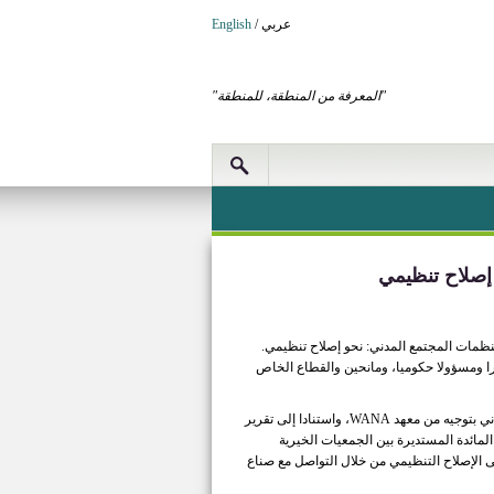
عربي
/
English
"المعرفة من المنطقة، للمنطقة"
 إصلاح تنظيمي
يجية حشد التأييد لمنظمات المجتمع المدني: نحو إصلاح تنظيمي.
الحدث تحت رعاية صاحب السمو الملكي الأمير الحسن بن طلال، ويجمع 50 وزيرا ومسؤولا حكوميا، ومانحين والقطاع الخاص
تم تصميم إستراتيجية حشد التأييد بشكل جماعي من قبل 40 جمعية خيرية ومنظمة مجتمع مدني بتوجيه من معهد WANA، واستنادا إلى تقرير
لمائدة المستديرة بين الجمعيات الخيرية
ى الإصلاح التنظيمي من خلال التواصل مع صناع