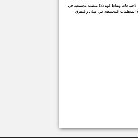
ستناقش لجنة مكونة من أربعة ممثلين عن الجمعيات الخيرية نتائج دراسة تقييم معهد WANA لاحتياجات ونقاط قوة 135 منظمة مجتمعية في
واجه المنظمات المجتمعية في عمان والمفرق