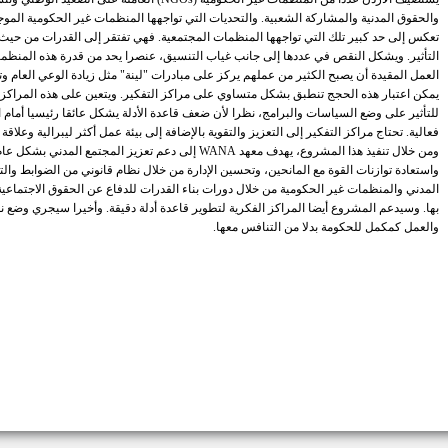
تعكس إلى حد كبير تلك التي تواجهها المنظمات المجتمعية. فهي تفتقر إلى القدرات من حيث ت
التأثير. ويشكل النقص في عددها إلى جانب غياب التنسيق، عنصرا يحد من قدرة هذه المنظما
العمل المقيدة أن يصبح الكثير من عملهم يركز على مبادرات "لينة" مثل زيادة الوعي العام و
يمكن اعتبار هذه الحجج تنطبق بشكل متساوي على مراكز التفكير. ويتعين على هذه المراكز 
للتأثير على وضع السياسات والبرامج، نظرا لأن ضعف قاعدة الأدلة يشكل عائقا رئيسيا أمام ا
فعالية. تحتاج مراكز التفكير إلى التعزيز والتقوية بالإضافة إلى بيئة عمل أكثر ليبرالية وعلا
ومن خلال تنفيذ هذا المشروع، يهدف معهد WANA إلى دعم تعزيز ا
واستعادة توازنات القوة مع المانحين، وتحسين الإدارة من خلال نظام قانوني من الضوابط وا
المدني والمنظمات غير الحكومية من خلال دورات بناء القدرات للدفاع عن الحقوق الاجتماعي
بها. وسيدعم المشروع أيضا المراكز الفكرية لتطوير قاعدة أدلة دقيقة. وأخيرا سيجري وضع ن
والعمل كمكمل للحكومة بدلا من التنافس معها.