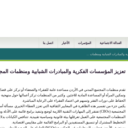
العدالة الاجتماعية
المؤتمرات
الأخبار
اتصل بنا
 والمبادرات الشبابية ومنظمات ...
تعزيز المؤسسات الفكرية والمبادرات الشبابية ومنظمات المج
تقدم منظمات المجتمع المدني في الأردن مساعدة عامة للفقراء والضعفاء أو تركز على قضاي
وتمكين المرأة أو المساعدة المادية للاجئين. وكثير من المنظمات تركز أعمالها حول منهجية 
الحفاظ على دورات الفقر وتسهم في اعتماد الفقراء على الرعاية المباشرة.
يكمن جزء من تفسير هذه الظاهرة في المعايير الثقافية التي تعزز العطاء الخيري. مسألة
المجتمعية (CBOs) تفتقر إلى المهارات التقنية اللازمة لوضع وتنفيذ برامج قائمة على الأ
المنظمات المجتمعية على العمل تعرقلها بيئة قانونية وسياسية تقييدية. تتنافس الكيانات بدل
التخطيط المشترك أو تنسيق المستفيدين أو البرامج القائمة على مقاييس اقتصادية.
يستضيف الأردن عددا من المنظمات غير الحكومية (NGOs) ا