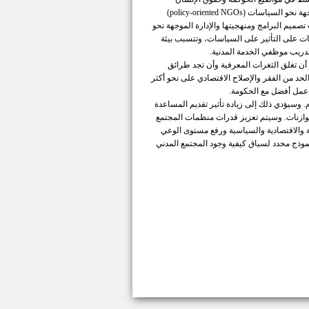
والحقوق المدنية والمشاركة الشعبية. والتحديات التي تواجهها المنظمات غير الحكومية الموجهة نحو السياسات (policy-oriented NGOs)
صميم البرامج ومنهجيتها والإدارة الموجهة نحو
ت على التأثير على السياسات، وتتسبب بيئة
تدريب موظفي الخدمة المدنية.
أن تغلق الثغرات المعرفية وأن تجد طرائق
لحد من الفقر والإصلاح الاقتصادي على نحو أكثر
قة عمل أفضل مع الحكومة.
لمجتمع المدني بشكل عام. وسيؤدي ذلك إلى زيادة تأثير تقديم المساعدة
لتوازنات. وسيتم تعزيز قدرات منظمات المجتمع
ة والاقتصادية والسياسية ورفع مستوى الوعي
موذج محدد لسياق كيفية وجود المجتمع المدني