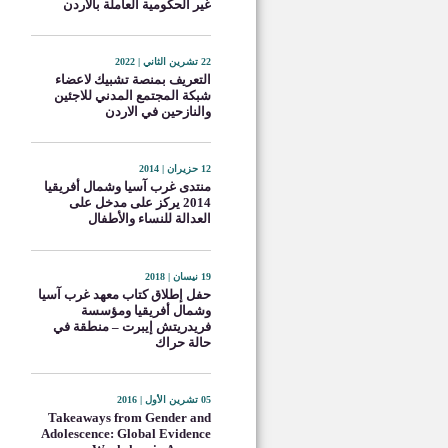
غير الحكومية العاملة بالأردن
22 تشرين الثاني | 2022
التعريف بمنصة تشبيك لاعضاء
شبكة المجتمع المدني للاجئين
والنازحين في الاردن
12 حزيران | 2014
منتدى غرب آسيا وشمال أفريقيا
2014 يركز على مدخل على
العدالة للنساء والأطفال
19 نيسان | 2018
حفل إطلاق كتاب معهد غرب آسيا
وشمال أفريقيا ومؤسسة
فريدريتش إيبرت – منطقة في
حالة حراك
05 تشرين الأول | 2016
Takeaways from Gender and
Adolescence: Global Evidence