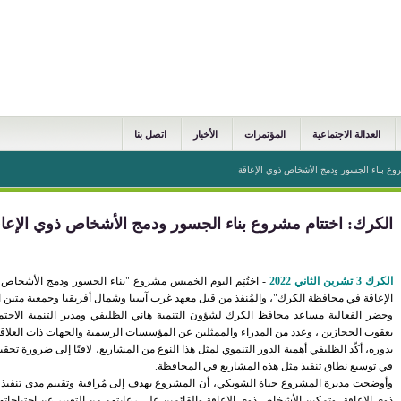
العدالة الاجتماعية
المؤتمرات
الأخبار
اتصل بنا
وع بناء الجسور ودمج الأشخاص ذوي الإعاقة
الكرك: اختتام مشروع بناء الجسور ودمج الأشخاص ذوي الإعا
الكرك 3 تشرين الثاني 2022
- اختُتِم اليوم الخميس مشروع "بناء الجسور ودمج الأشخاص ذ
الإعاقة في محافظة الكرك"، والمُنفذ من قبل معهد غرب آسيا وشمال أفريقيا وجمعية متين ا
وحضر الفعالية مساعد محافظ الكرك لشؤون التنمية هاني الظليفي ومدير التنمية الاجتم
يعقوب الحجازين ، وعدد من المدراء والممثلين عن المؤسسات الرسمية والجهات ذات العلاق
بدوره، أكّد الظليفي أهمية الدور التنموي لمثل هذا النوع من المشاريع، لافتًا إلى ضرورة تح
في توسيع نطاق تنفيذ مثل هذه المشاريع في المحافظة.
وأوضحت مديرة المشروع حياة الشوبكي، أن المشروع يهدف إلى مُراقبة وتقييم مدى تنفيذ
ذوي الإعاقة، وتمكين الأشخاص ذوي الإعاقة والقائمين على رعايتهم من التعبير عن احتياجاتِهم و