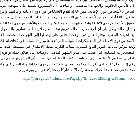
إلى كلٍّ من الحكومة والجهات المختصة. وأضافت، أن المشروع يستند على منهجية تدريبية ع
الخاص بالأشخاص ذوي الإعاقة، فمن خلالِه يُقدِم الأشخاص من ذوي الإعاقة وأهاليهم وأفراد
تشكل عائقاً أمام اندماج الأشخاص ذوي الإعاقة وغيرهم من الفئات المهمشة، إلى جانب ال
بحقوق الأشخاص ذوي الإعاقة واحتياجاتِهم بين جمعية متين الخيرية والأشخاص ذوي الإعاقة وا
مع الجهات المعنية، وجارِ العمل في الوقت الحالي على إيصالها إلى الجهات المختصة، لاف
الأشخاص ذوي الإعاقة في المعسكرات الشبابية التي تَعقِدُها وزارة الشباب في مُحافظة الك
المعسكرات الشبابية التي نُفذت على مدار الشهر الماضي بالإضافة إلى إطلاق حملة توعوية إع
القانوني بحقوق الأشخاص ذوي الإعاقة، وكيفية المُطالبة بها،.وبينت أن المشروع ساهم في
مختلفة في محافظة الكرك، وبمشاركة 25 مشاركاً ومشاركة في كل يوم تدريبي.
https://petra.gov.jo/Include/InnerPage.jsp?ID=228682&lang=ar&name=news