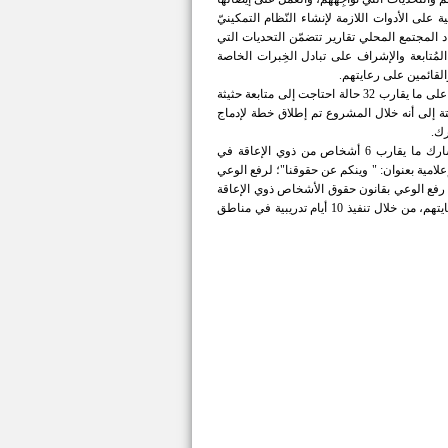
لى الأدوات اللازمة لإنشاء النّظام التمكينيّ
 المجتمع المحلي تقارير تتضمّن التحديات التي
مُتابعة والإشراف على تبادل الخِبرات الخاصة
لقائمين على رعايتهم.
وأشارت الشوبكي إلى أن أبرز مخرجات المشروع تمثلت من خلال نظام التقارير والحصول على ما يقارب 32 حالة احتاجت إلى متابعة حثيثة
تة إلى أنه خلال المشروع تم إطلاق خطة لإدماج
رك.
ويُعد مركز شابات الغوير التابع لمديرية شباب الكرك نقطة الانطلاق في تنفيذها، حيث شارك ما يقارب 6 أشخاص من ذوي الإعاقة في
لامية بعنوان: " وينكم عن حقوقنا"؛ لرفع الوعي
 رفع الوعي بقانون حقوق الأشخاص ذوي الإعاقة
رقم (20) لعام 2017 لدى أفراد المجتمع المحلي والأشخاص ذوي الإعاقة والقائمين علي رعايتهم، من خلال تنفيذ 10 أيام تدريبية في مناطق