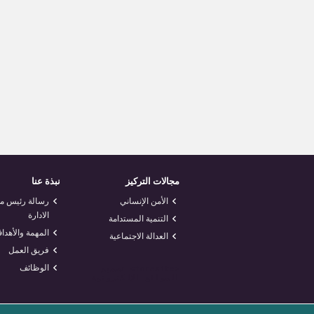
مجالات التركيز
نبذة عنا
الأمن الإنساني
رسالة رئيس 
الادارة
التنمية المستدامة
المهمة والأهدا
العدالة الاجتماعية
فريق العمل
الوظائف
<
foresite
>
تصميم
المواقع الإلكترونية