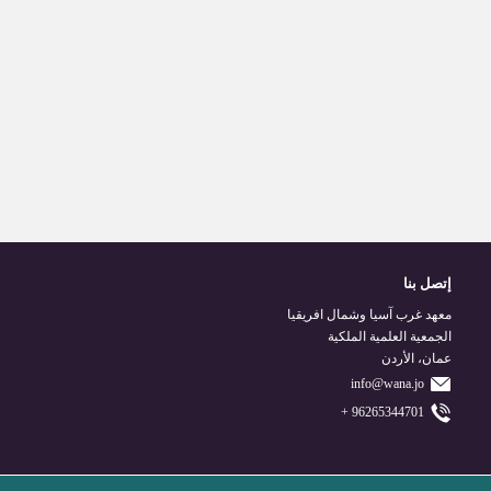
إتصل بنا
معهد غرب آسيا وشمال افريقيا
الجمعية العلمية الملكية
عمان، الأردن
info@wana.jo
96265344701 +