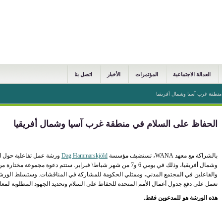
العدالة الاجتماعية
المؤتمرات
الأخبار
اتصل بنا
منطقة غرب آسيا وشمال أفريقيا
الحفاظ على السلام في منطقة غرب آسيا وشمال أفريقيا
بالشراكة مع معهد WANA، تستضيف مؤسسة
Dag Hammarskjöld
ورشة عمل تفاعلية حول ا
وشمال أفريقيا، وذلك في يومي 6 و7 من شهر شباط\ فبراير. ستتم دعوة مجم
والفاعلين في المجتمع المدني، وممثلي الحكومة للمشاركة في المناقشات. وستسلط الورشة ا
تعمل على دفع جدول أعمال الأمم المتحدة للحفاظ على السلام وتحديد الجهود المطلوبة لمعالج
هذه الورشة هو للمدعوين فقط.