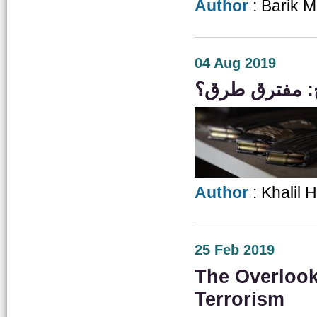
Author
: Barik 
04 Aug 2019
اح: مفترق طرق؟
Author
: Khalil 
25 Feb 2019
The Overloo
Terrorism