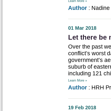
Learn More »
Author
: Nadine
01 Mar 2018
Let there be
Over the past w
conflict’s worst d
government’s ae
suburb of easter
including 121 chil
Learn More »
Author
: HRH Pri
19 Feb 2018