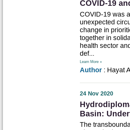
COVID-19 and
COVID-19 was an
unexpected circ
change in priori
together in solida
health sector an
def...
Learn More »
Author
: Hayat 
24 Nov 2020
Hydrodiploma
Basin: Under
The transboundary