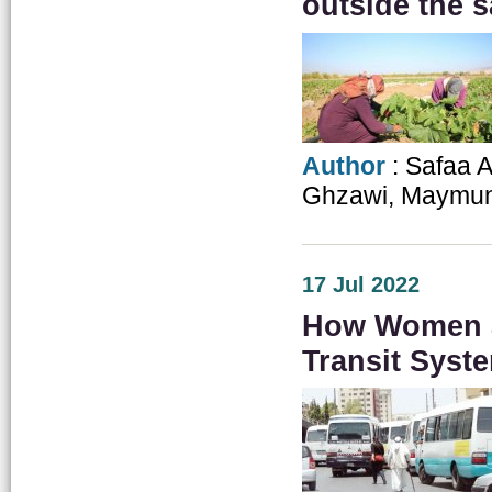
outside the s
Author
: Safaa 
Ghzawi, Maymun
17 Jul 2022
How Women a
Transit Syst