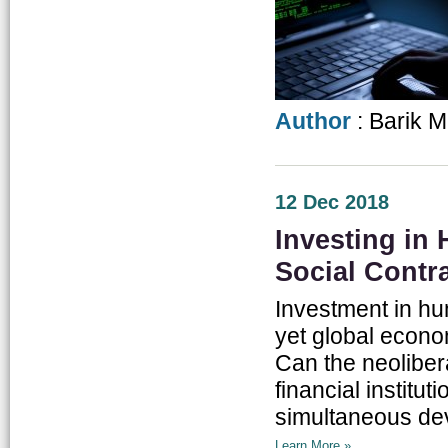
Author
: Barik 
12 Dec 2018
Investing in
Social Contr
Investment in hu
yet global econo
Can the neoliber
financial institu
simultaneous dev
Learn More »