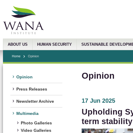
ABOUT US
HUMAN SECURITY
SUSTAINABLE DEVELOPM
Home
Opinion
Opinion
Opinion
Press Releases
17 Jun 2025
Newsletter Archive
Upholding Syr
Multimedia
term stability
Photo Galleries
Video Galleries