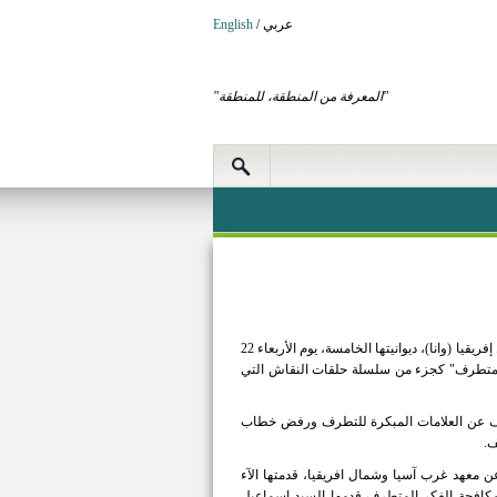
عربي
/
English
"المعرفة من المنطقة، للمنطقة"
عقدت شبكة المدن القوية في الأردن، وبالتعاون مع الشريك المنفذ، معهد غرب آسيا - شمال إفريقيا (وانا)، ديوانيتها الخامسة، يوم الأربعاء 22
الفكر المتطرف" كجزء من سلسلة حلقات النقاش التي
لكشف عن العلامات المبكرة للتطرف ورفض خطاب
ف.
ن معهد غرب آسيا وشمال افريقيا، قدمتها الآء
 مكافحة الفكر المتطرف قدمها السيد اسماعيل