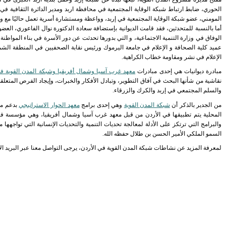
الحوري، ضابط ارتباط شبكة الوقاية المجتمعية في محافظة اربد ومدير الدائرة الثقافية في 
المومني، عضو شبكة الوقاية المجتمعية في إربد، وواعظة ومستشارة أسرية تعمل حاليًا مع وز
أما بالنسبة للمتحدثين، فقد قامت الديوانية بإستضافة سعادة الدكتورة نوال الفاعوري، الع
الوفاق في وزارة التنمية الاجتماعية، و التي بدورها تحدثت عن دور الأسرة في بناء المواطنة
عميد كلية الصحافة و الإعلام في جامعة اليرموك ورئيس نقابة الصحفيين في المنطقة الشما
الإعلام في نشر ومقاومة خطاب الكراهية.
مبادرة ديوانيات هي إحدى مبادرات
معهد غرب آسيا وشمال أفريقيا وشبكة المدن القوية في
نقاشية من شأنها البحث في آفاق التطوير، وتبادل الأفكار والخبرات، وإيجاد الفرص المتعلق
والسلم المجتمعي في إربد والكرك والزرقاء.
من الجدير بالذكر أن
شبكة المدن القوية
وهي إحدى برامج
معهد الحوار الاستراتيجي
بدعم م
المحلية يتم تطبيقها في الأردن من قبل معهد غرب آسيا وشمال أفريقيا، وهي مؤسسة فكر
والبرامج التي ترتكز على الأدلة لمعالجة تحديات التنمية والتحديات الإنسانية التي تواجه
السمو الملكي الأمير الحسن بن طلال حفظه الله.
لمعرفة المزيد عن نشاطات شبكة المدن القوية في الأردن، يرجى التواصل معنا عبر البريد ال