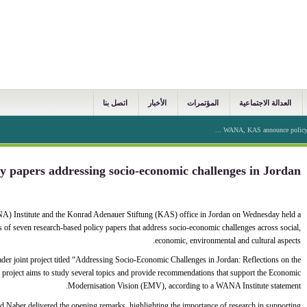
العدالة الاجتماعية
المؤتمرات
الأخبار
اتصل بنا
WANA, KAS announce policy pap
papers addressing socio-economic challenges in Jordan
nstitute and the Konrad Adenauer Stiftung (KAS) office in Jordan on Wednesday held a
ts of seven research-based policy papers that address socio-economic challenges across social,
economic, environmental and cultural aspects.
oader joint project titled “Addressing Socio-Economic Challenges in Jordan: Reflections on the
roject aims to study several topics and provide recommendations that support the Economic
Modernisation Vision (EMV), according to a WANA Institute statement.
 Naber delivered the opening remarks, highlighting the importance of research in supporting