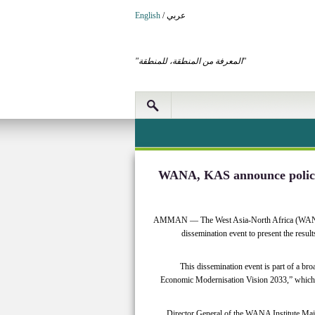
عربي
/
English
"المعرفة من المنطقة، للمنطقة"
WANA, KAS announce policy 
AMMAN — The West Asia-North Africa (WANA) I
dissemination event to present the resul
This dissemination event is part of a br
Economic Modernisation Vision 2033,” which p
Director General of the WANA Institute Majd