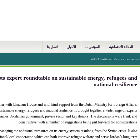
العدالة الاجتماعية
المؤتمرات
الأخبار
اتصل بنا
WANA Institute co-hosts expert roundtabl
ts expert roundtable on sustainable energy, refugees and
national resilience
her with Chatham House and with kind support from the Dutch Ministry for Foreign Affairs,
stainable energy, refugees and national resilience. It brought together a wide range of experts
ies, Jordanian government, private sector and key donors. The discussions were frank and
constructive, with a number of suggestions being put forward for considerations.
naging the additional pressures on its energy system resulting from the Syrian crisis. It also
tional-local cooperation which can both improve refugee welfare and serve Jordan’s long term