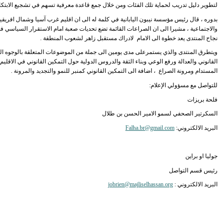
لتطوير دليل تدريب لحماية تلك الفئات ومن خلال جمع قاعدة معرفية تسهم في تشجيع الابتكار
بدوره ، قال رئيس مؤسسة نيبون اليابانية في كلمة له الى ان اقليم غرب آسيا وشمال افريقيا 
والاجتماعية ، مشيرا الى ان الصراعات القائمة تضع تحديات صعبة امام الاستقرار السياسي 
نجاح المنتدى يعد خطوة الى الامام لادراك مستقبل زاهر لشعوب المنطقة .
ويتطرق المنتدى والذي يستمرعلى مدى يومين الى جملة من الموضوعات المتعلقة بالوجوه ا
القانوني والعدالة ورفع الوعي وبناء الثقة والدروس الدولية حول التمكين القانوني في الاقليم و
المستدام ومرونة الصراع ، اضافة الى التمكين القانوني كمنبر للنمو والتجديد والمرونة .
للتواصل مع مسؤولي الإعلام:
فلحة بريزات
السكرتير الصحفي لسمو الامير الحسن بن طلال
البريد الالكتروني:
Falha.br@gmail.com
جوليا او براين
رئيس قسم التواصل
البريد الالكتروني :
jobrien@majliselhassan.org