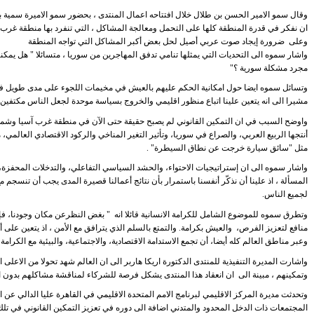
وقال سمو الامير الحسن بن طلال خلال افتتاحه اعمال المنتدى ، بحضور سمو الاميرة سمية بن
ان نفكر في قدرة المنطقة كلها على التحمل ومعالجة المشاكل ، التي تنفرد بها منطقة غرب آ
وعلى ضرورة إيجاد صوت عربي أصيل لحل بعض أكبر المشاكل التي تواجه المنطقة
واشار سموه الى التحديات التي يمثلها تنامي تدفق المهاجرين من سوريا ، متسائلا " هل يمكنن
مجرد مشكلة سورية ؟"
وتسائل سموه ايضا حول امكانية الحكم عليهم بالعيش في مخيمات اللجوء على مدى طويل في
مشيرا الى انه يتعين علينا اتباع منظور اقليمي والخروج بسياسة موحدة لجعل الناس مكتفين ذا
واوضح السبب في ان التمكين القانوني لم يصبح حقيقة حتى الآن في منطقة غرب آسيا وشمال 
أنتجها الربيع العربي، والصراع في سوريا، وتأثير التغير المناخي والركود الاقتصادي العالمي،
مثل "سائق سيارة خرجت عن نطاق السيطرة" .
واشار سموه الى ان إستراتيجيات الاحتواء، والحشد السياسي التفاعلي، والتدخلات المحفزة، ل
المسألة ، اذ علينا أن نذكّر أنفسنا باستمرار بأن نتائج أعمالنا قصيرة المدى يجب أن تنسجم م
لجميع الناس.
وتطرق سموه للموضوع الشامل للكرامة الانسانية قائلا انه " بغض النظرعن مكان وجودنا، فإن
وعبر مناطق العالم كله أيضا، أن تجمع الاستدامة الاقتصادية، والاجتماعية، والبيئية مع الكرامة
واشارت المديرة التنفيذية للمنتدى الدكتورة اريكا هاربر الى ان العالم شهد تحولا من الاعلى ا
وتمكينهم ، مبينة الى ان انعقاد هذا المنتدى يشكل فرصة للشركاء لمناقشة مشاكلهم بدون اي
وتحدثت مديرة المركز الاقليمي لبرنامج الامم المتحدة الاقليمي في القاهرة عليا الدالي عن ا
المجتمعات ذات الدخل المحدود والمتدني اضافة الى دوره في تعزيز التمكين القانوني في تلك