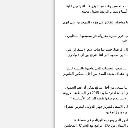
ت الحسن وعدد من الوزراء " انه يتعين علينا
سيا وشمال افريقيا بحلول محلية .
ا مواصلة التفكير في هؤلاء المهجرين على انهم
 جزر بشرية معزولة عن مضيفيها المحليين ،
تيا .
أفريقيا، حيث تداعيات عدم الاستقرار التي
 مشيرا سموه الى اننا نترنح بين أزمة وأخرى
ن تمحو التحديات التي تواجهنا بالنسبة لتلك
ع الأهداف بعيدة المدى من أجل التمكين القانوني
نا نسعى من أجل منافع يمكن أن تعم الجميع ،
منافع لتعزيز الفرص، والعيش بكرامة. والتمتع بالسلم الذي يترافق مع الأمن ، اذ يتعين على أي أجندة لفترة ما بعد 2015 في المنطقة العربية،
 الإنسانية بوصفها نقطة التركيز الأساسية."
لى الاسفل لتعزيز جهاز الدولة ، لتعزيز الفقراء
 حواجز او قيود .
لدور الذي يقوم به البرنامج في مساعدة
 البلدان من خلال برامج مع الشركاء المحليين