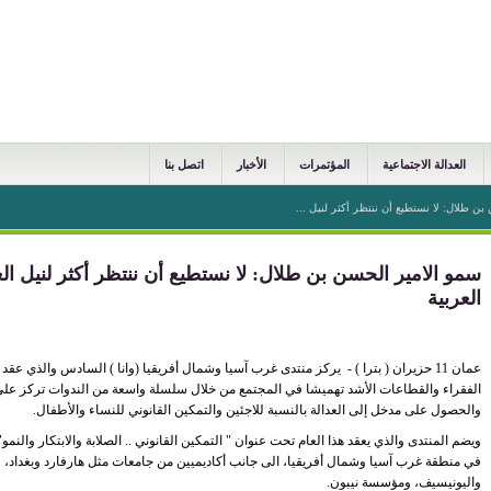
العدالة الاجتماعية
المؤتمرات
الأخبار
اتصل بنا
ن طلال: لا نستطيع أن ننتظر أكثر لنيل ...
سمو الامير الحسن بن طلال: لا نستطيع أن ننتظر أكثر لنيل 
العربية
عمان 11 حزيران ( بترا ) - يركز منتدى غرب آسيا وشمال أفريقيا (وانا ) السادس والذي ع
الفقراء والقطاعات الأشد تهميشا في المجتمع من خلال سلسلة واسعة من الندوات تركز على 
والحصول على مدخل إلى العدالة بالنسبة للاجئين والتمكين القانوني للنساء والأطفال.
في منطقة غرب آسيا وشمال أفريقيا، الى جانب أكاديميين من جامعات مثل هارفارد وبغداد، 
واليونيسيف، ومؤسسة نيبون.