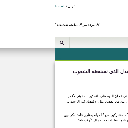
عربي
/
English
"المعرفة من المنطقة، للمنطقة"
العدل الذي تستحقه الشعوب
قد في عمان اليوم على التمكين القانوني لأفقر
عدد من القضايا مثل الاقتصاد غير الرسمي،
ويضم المنتدى والذي يعقد هذا العام تحت عنوان " التمكين القانوني .. الصلابة والابتكار والنمو" ، مشاركين من 17 دولة يمثلون قادة حكوميين
وقادة منظمات دولية مثل "أوكسفام"،